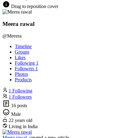
Drag to reposition cover
Meera rawal
@Meeera
Timeline
Groups
Likes
Following
1
Followers
1
Photos
Products
1 Following
1 Followers
16 posts
Male
22 years old
Living in India
Meera rawal
created a new article