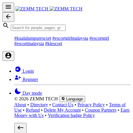
#kualalumpurescort
#escortgirlmalaysia
#escortgirl
#escortmalaysia
#klescort
Login
Register
Day mode
© 2026 ZEMM TECH
Language
About
•
Directory
•
Contact Us
•
Privacy Policy
•
Terms of
Use
•
Refund
•
Delete My Account
•
Coupon Partners
•
Earn
Money with Us
•
Verification badge Policy