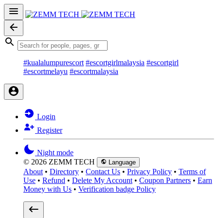
#kualalumpurescort
#escortgirlmalaysia
#escortgirl
#escortmelayu
#escortmalaysia
Login
Register
Night mode
© 2026 ZEMM TECH
Language
About
•
Directory
•
Contact Us
•
Privacy Policy
•
Terms of
Use
•
Refund
•
Delete My Account
•
Coupon Partners
•
Earn
Money with Us
•
Verification badge Policy