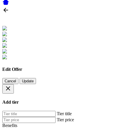
Edit Offer
Cancel
Update
Add tier
Tier title
Tier price
Benefits