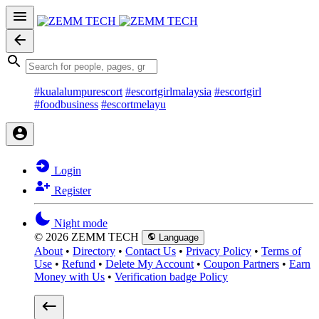
#kualalumpurescort
#escortgirlmalaysia
#escortgirl
#foodbusiness
#escortmelayu
Login
Register
Night mode
© 2026 ZEMM TECH
Language
About
•
Directory
•
Contact Us
•
Privacy Policy
•
Terms of
Use
•
Refund
•
Delete My Account
•
Coupon Partners
•
Earn
Money with Us
•
Verification badge Policy