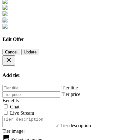
Edit Offer
Cancel
Update
Add tier
Tier title
Tier price
Benefits
Chat
Live Stream
Tier description
Tier image:
Select an image