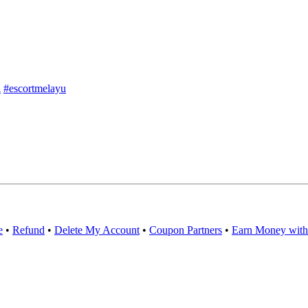
l
#escortmelayu
e
•
Refund
•
Delete My Account
•
Coupon Partners
•
Earn Money with