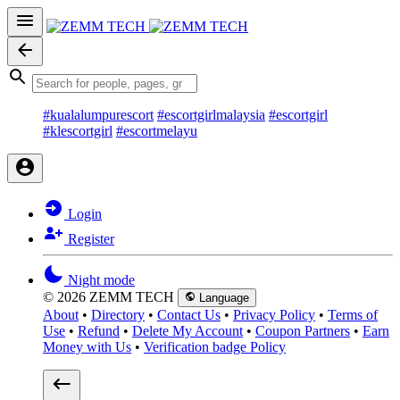
#kualalumpurescort
#escortgirlmalaysia
#escortgirl
#klescortgirl
#escortmelayu
Login
Register
Night mode
© 2026 ZEMM TECH
Language
About
•
Directory
•
Contact Us
•
Privacy Policy
•
Terms of
Use
•
Refund
•
Delete My Account
•
Coupon Partners
•
Earn
Money with Us
•
Verification badge Policy