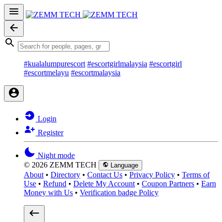
#kualalumpurescort
#escortgirlmalaysia
#escortgirl
#escortmelayu
#escortmalaysia
Login
Register
Night mode
© 2026 ZEMM TECH
Language
About
•
Directory
•
Contact Us
•
Privacy Policy
•
Terms of
Use
•
Refund
•
Delete My Account
•
Coupon Partners
•
Earn
Money with Us
•
Verification badge Policy